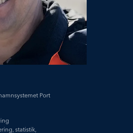
ra hamnsystemet Port
ring
ng, statistik,