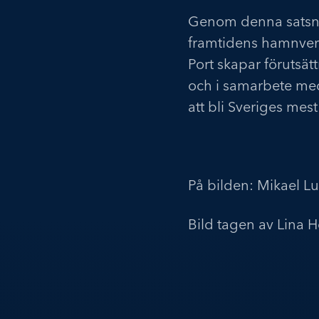
Genom denna satsning
framtidens hamnverk
Port skapar förutsät
och i samarbete med
att bli Sveriges me
På bilden: Mikael L
Bild tagen av Lina 