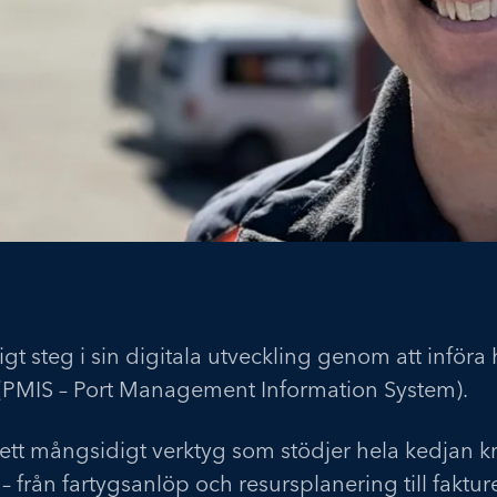
ktigt steg i sin digitala utveckling genom att infö
(PMIS – Port Management Information System).
 ett mångsidigt verktyg som stödjer hela kedjan k
rån fartygsanlöp och resursplanering till faktureri