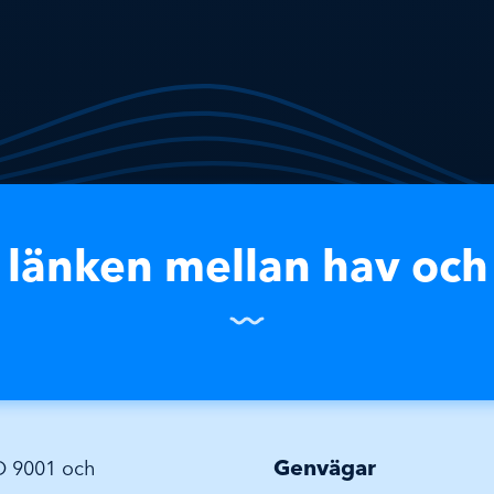
r länken mellan hav och
Genvägar
SO 9001 och