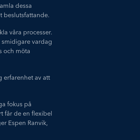
samla dessa
et beslutsfattande.
nkla våra processer.
en smidigare vardag
las och möta
erfarenhet av att
iga fokus på
t får de en flexibel
er Espen Ranvik,