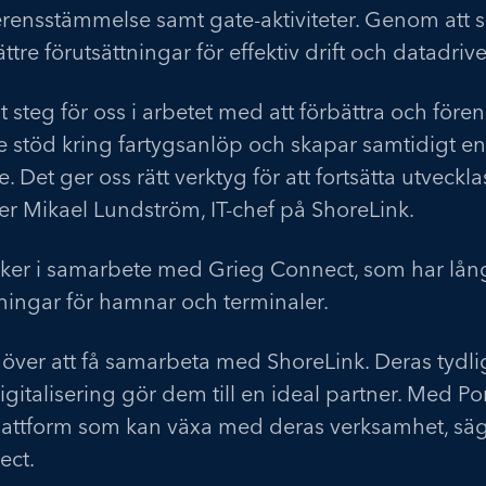
erensstämmelse samt gate-aktiviteter. Genom att 
tre förutsättningar för effektiv drift och datadriv
igt steg för oss i arbetet med att förbättra och före
re stöd kring fartygsanlöp och skapar samtidigt 
. Det ger oss rätt verktyg för att fortsätta utveck
er Mikael Lundström, IT-chef på ShoreLink.
er i samarbete med Grieg Connect, som har lång 
sningar för hamnar och terminaler.
 över att få samarbeta med ShoreLink. Deras tydl
igitalisering gör dem till en ideal partner. Med Por
lattform som kan växa med deras verksamhet, säg
ect.