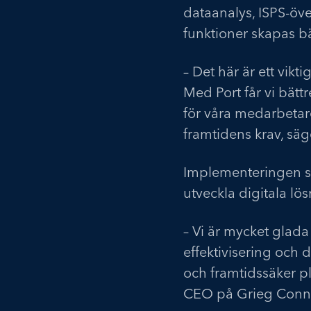
dataanalys, ISPS-öv
funktioner skapas bät
– Det här är ett vikt
Med Port får vi bätt
för våra medarbetare
framtidens krav, säg
Implementeringen sk
utveckla digitala lö
– Vi är mycket glada
effektivisering och d
och framtidssäker p
CEO på Grieg Conn