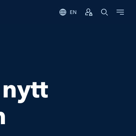
EN
Logga in
Sök
 nytt
m