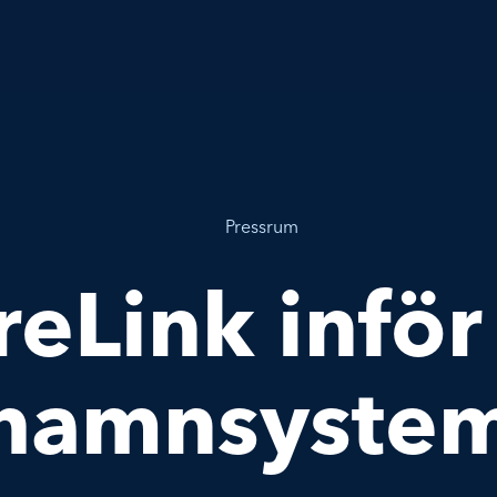
Pressrum
eLink inför
hamnsyste