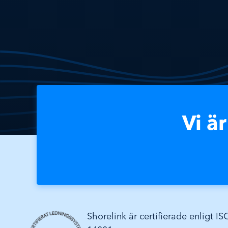
Vi ä
Shorelink är certifierade enligt I