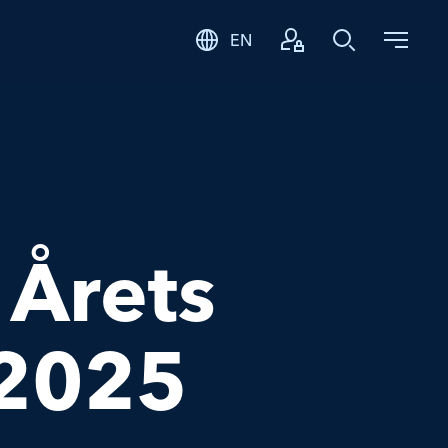
EN
Logga in
Sök
 Årets
 2025