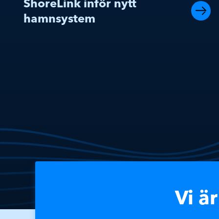
ShoreLink inför nytt
hamnsystem
Vi ä