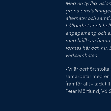
Med en tydlig visio
gröna omställningen.
alternativ och samti
hållbarhet är ett he
engagemang och ekon
med hållbara hamn. 
formas här och nu. Sh
verksamheten
- Vi är oerhört stolta
samarbetar med en g
framför allt – tack t
Peter Mörtlund, Vd 