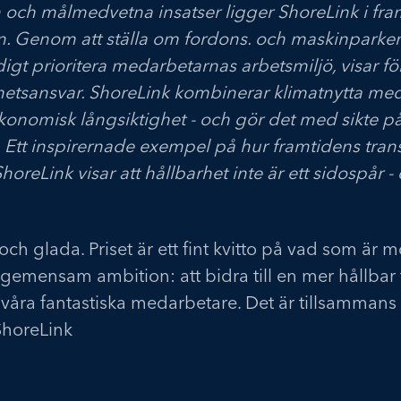
n och målmedvetna insatser ligger ShoreLink i f
 Genom att ställa om fordons. och maskinparken ti
digt prioritera medarbetarnas arbetsmiljö, visar fö
lhetsansvar. ShoreLink kombinerar klimatnytta med
omisk långsiktighet - och gör det med sikte på a
Ett inspirernade exempel på hur framtidens tran
oreLink visar att hållbarhet inte är ett sidospår - 
 och glada. Priset är ett fint kvitto på vad som är mö
emensam ambition: att bidra till en mer hållbar 
ill våra fantastiska medarbetare. Det är tillsammans
ShoreLink