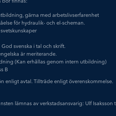
bör finnas:
tbildning, gärna med arbetslivserfarenhet
åelse för hydraulik- och el-scheman.
svetskunskaper
God svenska i tal och skrift.
engelska är meriterande.
dning (Kan erhållas genom intern utbildning)
ss B
ön enligt avtal. Tillträde enligt överenskommelse.
nsten lämnas av verkstadsansvarig: Ulf Isaksson 