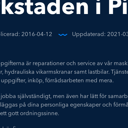
kstaden i P
licerad:
2016-04-12
Uppdaterad:
2021-0
pgifterna är reparationer och service av vår mas
kar, hydrauliska vikarmskranar samt lastbilar. Tjän
 uppgifter, inköp, förrådsarbeten med mera.
l jobba självständigt, men även har lätt för samarb
t läggas på dina personliga egenskaper och förm
ett gott ordningssinne.