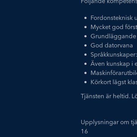
Följande kompetens 
Fordonsteknisk u
Mycket god först
Grundläggande 
God datorvana
Språkkunskaper: 
Även kunskap i 
Maskinförarutbil
Körkort lägst kla
Tjänsten är heltid. L
Upplysningar om tjä
16