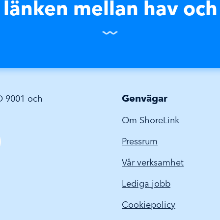
r länken mellan hav och
Genvägar
SO 9001 och
Om ShoreLink
Pressrum
Vår verksamhet
Lediga jobb
Cookiepolicy