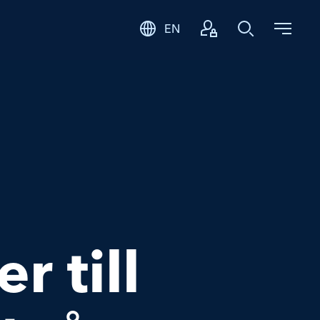
EN
Logga in
Sök
 till