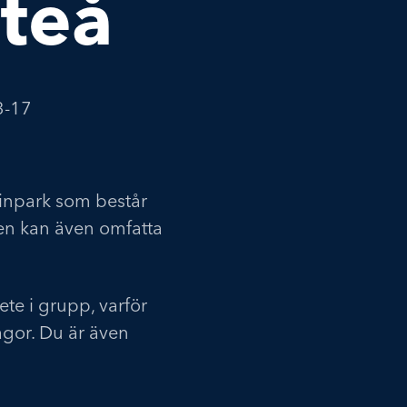
iteå
3-17
kinpark som består
sten kan även omfatta
ete i grupp, varför
ågor. Du är även