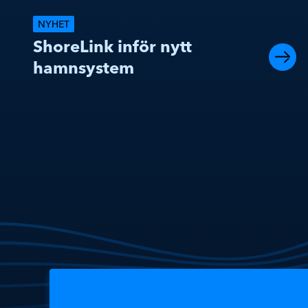
NYHET
ShoreLink inför nytt
hamnsystem